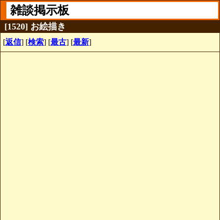
雑談掲示板
[1520] お絵描き
[
返信
] [
検索
] [
最古
] [
最新
]