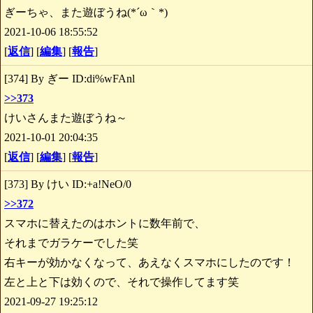
ぎーちゃ、また遊ぼうね(*´ω｀*)
2021-10-06 18:55:52
[
返信
] [
編集
] [
報告
]
[374] By ぎー ID:di%wFAnl
>>373
けいさんまた遊ぼうね～
2021-10-01 20:04:35
[
返信
] [
編集
] [
報告
]
[373] By けい ID:+a!NeO/0
>>372
スマホに替えたのはホントに数年前で、
それまでガラケーでした笑
右キーが効かなくなって、あえなくスマホにしたのです！
左と上と下は効くので、それで操作してます笑
2021-09-27 19:25:12