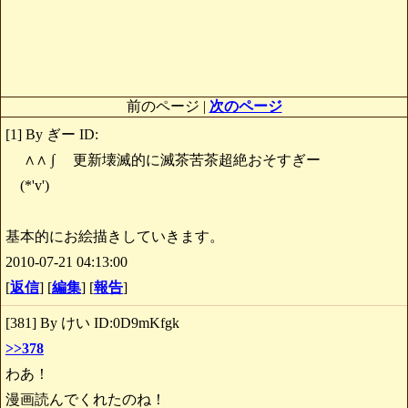
前のページ |
次のページ
[1] By ぎー ID:
∧∧ ∫ 更新壊滅的に滅茶苦茶超絶おそすぎー
(*'v')
基本的にお絵描きしていきます。
2010-07-21 04:13:00
[
返信
] [
編集
] [
報告
]
[381] By けい ID:0D9mKfgk
>>378
わあ！
漫画読んでくれたのね！