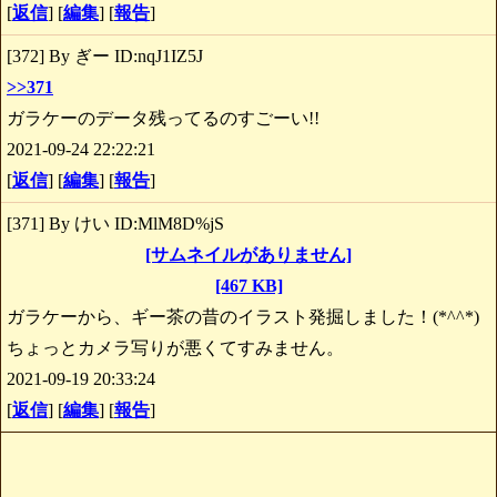
[
返信
] [
編集
] [
報告
]
[372] By ぎー ID:nqJ1IZ5J
>>371
ガラケーのデータ残ってるのすごーい!!
2021-09-24 22:22:21
[
返信
] [
編集
] [
報告
]
[371] By けい ID:MlM8D%jS
[サムネイルがありません]
[467 KB]
ガラケーから、ギー茶の昔のイラスト発掘しました！(*^^*)
ちょっとカメラ写りが悪くてすみません。
2021-09-19 20:33:24
[
返信
] [
編集
] [
報告
]