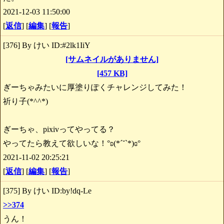
2021-12-03 11:50:00
[
返信
] [
編集
] [
報告
]
[376] By けい ID:#2lk1IiY
[サムネイルがありません]
[457 KB]
ぎーちゃみたいに厚塗りぽくチャレンジしてみた！
祈り子(*^^*)
ぎーちゃ、pixivってやってる？
やってたら教えて欲しいな！°ʚ(*´˘`*)ɞ°
2021-11-02 20:25:21
[
返信
] [
編集
] [
報告
]
[375] By けい ID:by!dq-Le
>>374
うん！