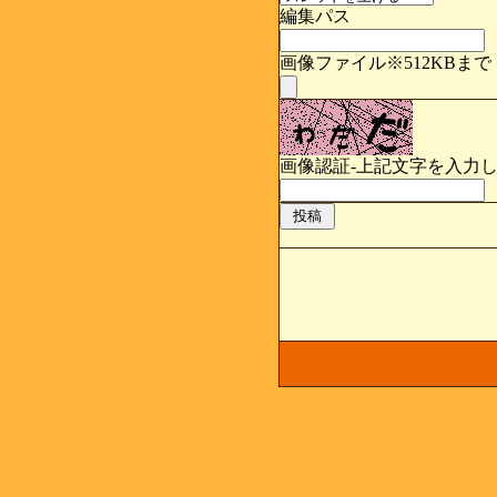
編集パス
画像ファイル※512KBまで
画像認証-上記文字を入力