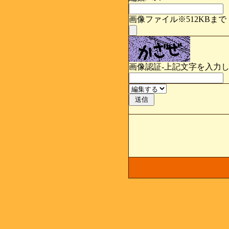
画像ファイル※512KBまで
画像認証-上記文字を入力