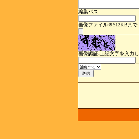
編集パス
画像ファイル※512KBまで
画像認証-上記文字を入力