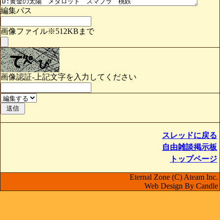
編集パス
画像ファイル※512KBまで
画像認証-上記文字を入力してください
スレッドに戻る
自由雑談掲示板
トップページ
Eternal Zone (C) Ateam Inc.
Web Design By Candle