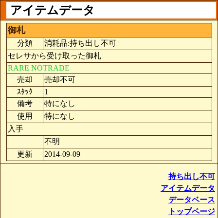
アイテムデータ
御札
分類
消耗品:持ち出し不可
セレサから受け取った御札
RARE
NOTRADE
売却
売却不可
ｽﾀｯｸ
1
備考
特になし
使用
特になし
入手
不明
更新
2014-09-09
持ち出し不可
アイテムデータ
データベース
トップページ