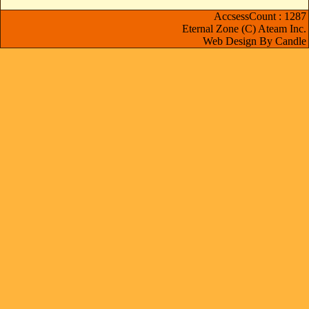
AccsessCount : 1287
Eternal Zone (C) Ateam Inc.
Web Design By Candle