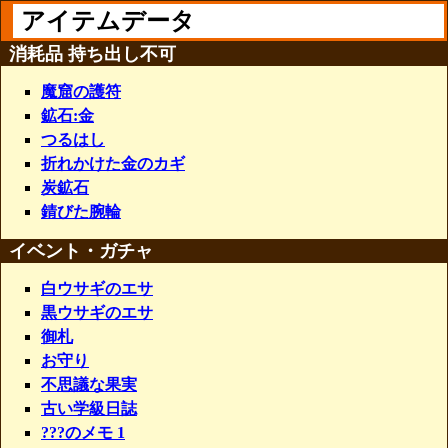
アイテムデータ
消耗品 持ち出し不可
魔窟の護符
鉱石:金
つるはし
折れかけた金のカギ
炭鉱石
錆びた腕輪
イベント・ガチャ
白ウサギのエサ
黒ウサギのエサ
御札
お守り
不思議な果実
古い学級日誌
???のメモ 1