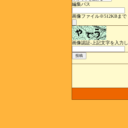
編集パス
画像ファイル※512KBまで
画像認証-上記文字を入力