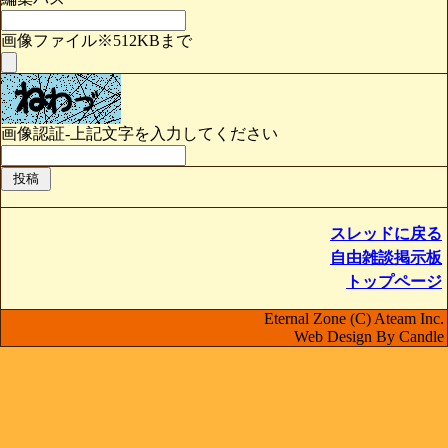
画像ファイル※512KBまで
画像認証-上記文字を入力してください
スレッドに戻る
自由雑談掲示板
トップページ
Eternal Zone (C) Ateam Inc.
Web Design By Candle