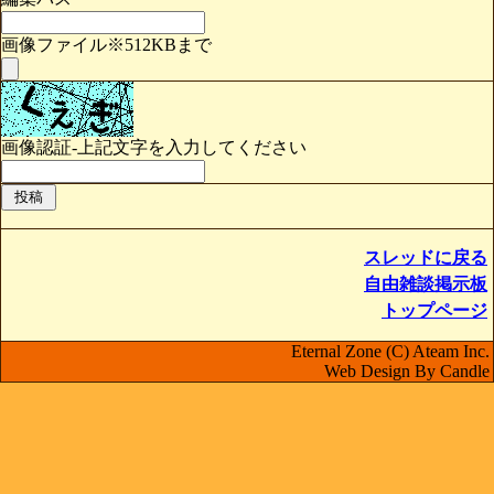
画像ファイル※512KBまで
画像認証-上記文字を入力してください
スレッドに戻る
自由雑談掲示板
トップページ
Eternal Zone (C) Ateam Inc.
Web Design By Candle