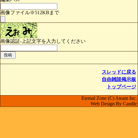
画像ファイル※512KBまで
画像認証-上記文字を入力してください
スレッドに戻る
自由雑談掲示板
トップページ
Eternal Zone (C) Ateam Inc.
Web Design By Candle