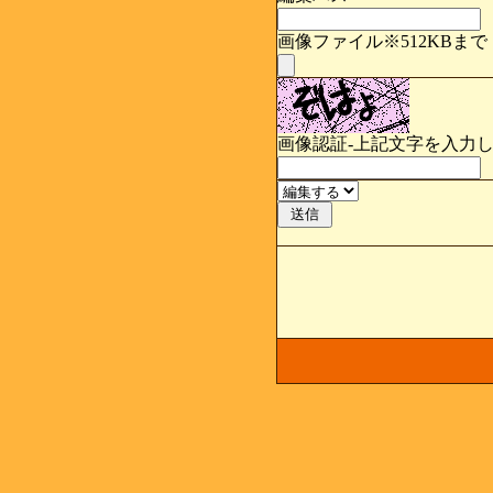
画像ファイル※512KBまで
画像認証-上記文字を入力