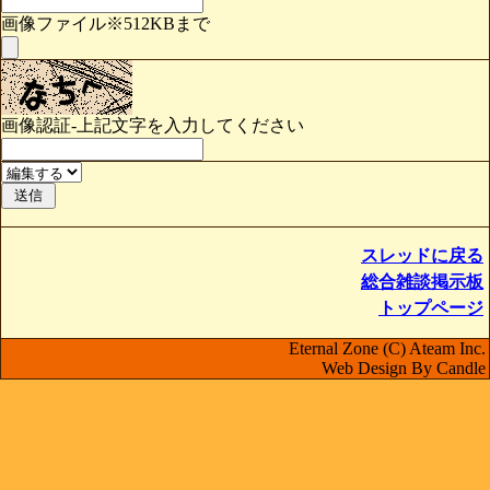
画像ファイル※512KBまで
画像認証-上記文字を入力してください
スレッドに戻る
総合雑談掲示板
トップページ
Eternal Zone (C) Ateam Inc.
Web Design By Candle