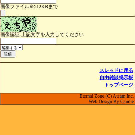
画像ファイル※512KBまで
画像認証-上記文字を入力してください
スレッドに戻る
自由雑談掲示板
トップページ
Eternal Zone (C) Ateam Inc.
Web Design By Candle