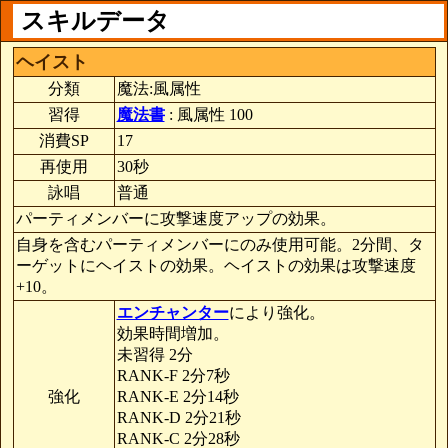
スキルデータ
ヘイスト
分類
魔法:風属性
習得
魔法書
: 風属性 100
消費SP
17
再使用
30秒
詠唱
普通
パーティメンバーに攻撃速度アップの効果。
自身を含むパーティメンバーにのみ使用可能。2分間、タ
ーゲットにヘイストの効果。ヘイストの効果は攻撃速度
+10。
エンチャンター
により強化。
効果時間増加。
未習得 2分
RANK-F 2分7秒
強化
RANK-E 2分14秒
RANK-D 2分21秒
RANK-C 2分28秒