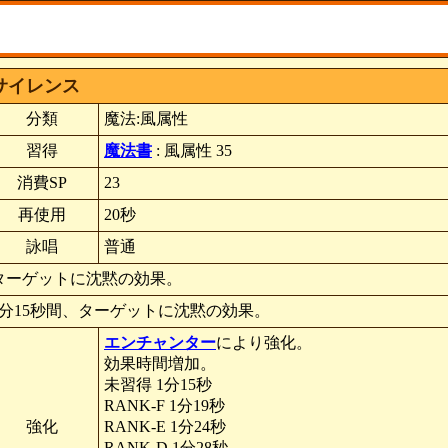
サイレンス
分類
魔法:風属性
習得
魔法書
: 風属性 35
消費SP
23
再使用
20秒
詠唱
普通
ターゲットに沈黙の効果。
1分15秒間、ターゲットに沈黙の効果。
エンチャンター
により強化。
効果時間増加。
未習得 1分15秒
RANK-F 1分19秒
強化
RANK-E 1分24秒
RANK-D 1分28秒