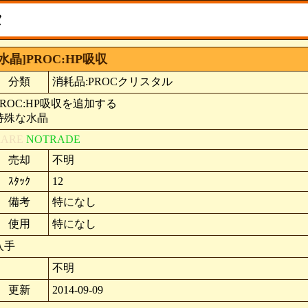
タ
[水晶]PROC:HP吸収
分類
消耗品:PROCクリスタル
PROC:HP吸収を追加する
特殊な水晶
RARE
NOTRADE
売却
不明
ｽﾀｯｸ
12
備考
特になし
使用
特になし
入手
不明
更新
2014-09-09