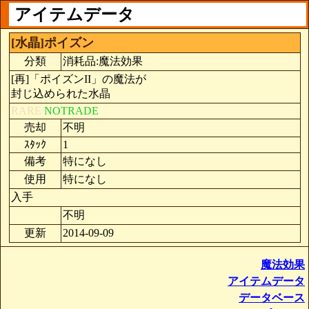
アイテムデータ
[水晶]ポイズン
分類
消耗品:魔法効果
[再]「ポイズンII」の魔法が
封じ込められた水晶
RARE
NOTRADE
売却
不明
ｽﾀｯｸ
1
備考
特になし
使用
特になし
入手
不明
更新
2014-09-09
魔法効果
アイテムデータ
データベース