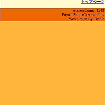
トップページ
AccsessCount : 1243
Eternal Zone (C) Ateam Inc.
Web Design By Candle