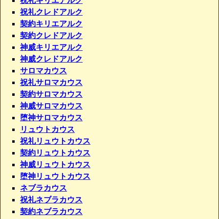
祝礼キリエアルク
祝礼クレドアルク
契約キリエアルク
契約クレドアルク
神威キリエアルク
神威クレドアルク
サロマカウス
祝礼サロマカウス
契約サロマカウス
神威サロマカウス
堕神サロマカウス
リュウトカウス
祝礼リュウトカウス
契約リュウトカウス
神威リュウトカウス
堕神リュウトカウス
ネブラカウス
祝礼ネブラカウス
契約ネブラカウス