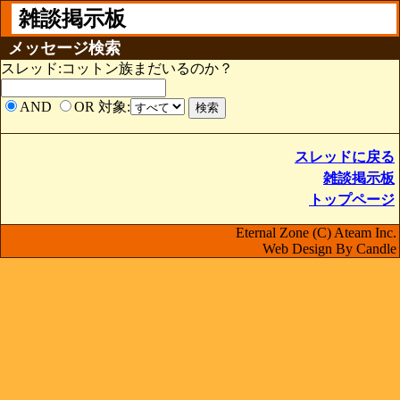
雑談掲示板
メッセージ検索
スレッド:コットン族まだいるのか？
AND
OR
対象:
スレッドに戻る
雑談掲示板
トップページ
Eternal Zone (C) Ateam Inc.
Web Design By Candle