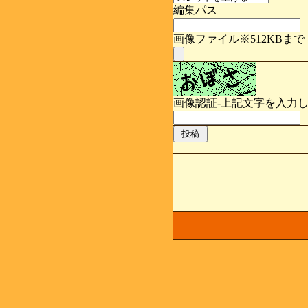
編集パス
画像ファイル※512KBまで
画像認証-上記文字を入力