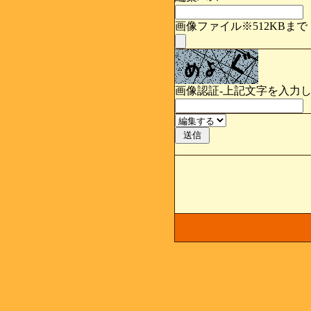
画像ファイル※512KBまで
画像認証-上記文字を入力