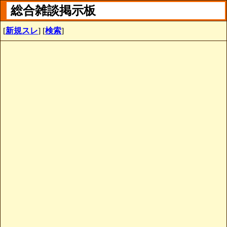
総合雑談掲示板
[
新規スレ
] [
検索
]