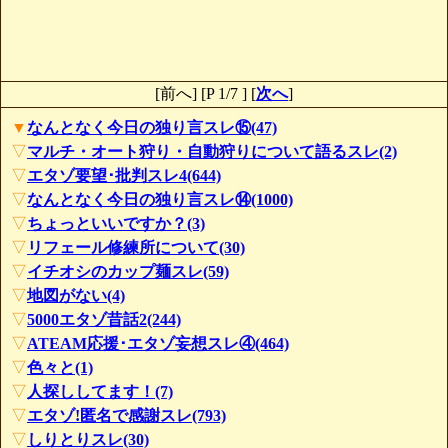
[前へ] [P 1/7 ] [
次へ
]
▼
なんとなく今日の独り言スレ⑮(47)
▽
マルチ・オート狩り・自動狩りについて語るスレ(2)
▽
エタゾ要望･批判スレ4(644)
▽
なんとなく今日の独り言スレ⑭(1000)
▽
ちょっといいですか？(3)
▽
リフェール修練所について(30)
▽
イチオシのカップ麺スレ(59)
▽
地図がない(4)
▽
5000エタゾ昔話2(244)
▽
ATEAM応援･エタゾ妄想スレ④(464)
▽
色々と(1)
▽
人探ししてます！(7)
▽
エタゾ!匿名で感謝スレ(793)
▽
しりとりスレ(30)