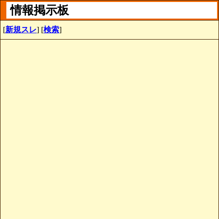
情報掲示板
[
新規スレ
] [
検索
]