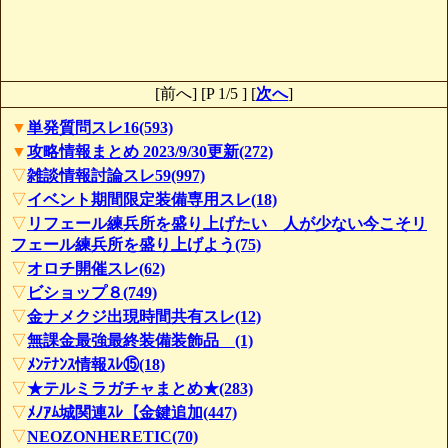
[前へ] [P 1/5 ] [
次へ
]
▼
単発質問スレ16(593)
▼
攻略情報まとめ 2023/9/30更新(272)
▽
雑談情報討論スレ59(997)
▽
イベント期間限定装備専用スレ(18)
▽
リフェール練兵所を盛り上げたい 人が少ない今こそリ
フェール練兵所を盛り上げよう(75)
▽
オロチ開催スレ(62)
▽
ビショップ８(749)
▽
金ナメクジ出現時間共有スレ(12)
▽
無課金最強最終装備装飾品 (1)
▽
ﾒﾝﾃﾅﾝｽ情報ｽﾚ⑮(18)
▽
★テルミラガチャまとめ★(283)
▽
ﾒﾉｱﾑ城関連ｽﾚ【金鍵追加(447)
▽
NEOZONHERETIC(70)