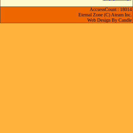
AccsessCount : 18014
Eternal Zone (C) Ateam Inc.
Web Design By Candle